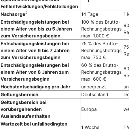
Fehlentwicklungen/Fehlstellungen
2
Nachsorge
14 Tage
1 
Entschädigungsleistungen bei
100 % des Brutto-
90
einem Alter von bis zu 5 Jahren
Rechnungsbetrags,
Re
zum Versicherungsbeginn
max. 1.000 €
Entschädigungsleistungen bei
75 % des Brutto-
75
einem Alter von 6 bis 7 Jahren
Rechnungsbetrags,
Re
zum Versicherungsbeginn
max. 750 €
Entschädigungsleistungen bei
60 % des Brutto-
60
einem Alter von 8 Jahren zum
Rechnungsbetrags,
Re
Versicherungsbeginn
max. 600 €
Höchstentschädigung pro Jahr
unbegrenzt
un
Geltungsbereich
Deutschland
De
Geltungsbereich bei
vorübergehenden
Europa
we
Auslandsaufenthalten
Wartezeit bei unfallbedingten
1 Woche
1 