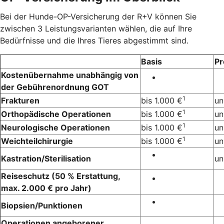
Bei der Hunde-OP-Versicherung der R+V können Sie
zwischen 3 Leistungsvarianten wählen, die auf Ihre
Bedürfnisse und die Ihres Tieres abgestimmt sind.
Basis
P
Kostenübernahme unabhängig von
der Gebührenordnung GOT
1
Frakturen
bis 1.000 €
un
1
Orthopädische Operationen
bis 1.000 €
un
1
Neurologische Operationen
bis 1.000 €
un
1
Weichteilchirurgie
bis 1.000 €
un
Kastration/Sterilisation
un
Reiseschutz (50 % Erstattung,
max. 2.000 € pro Jahr)
Biopsien/Punktionen
Operationen angeborener