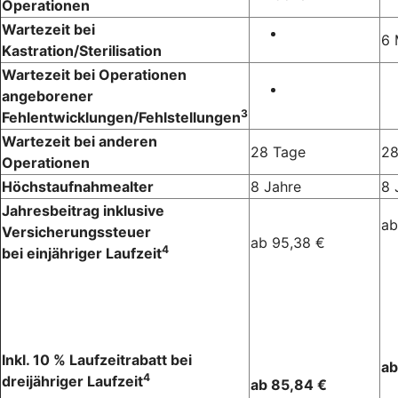
Operationen
Wartezeit bei
6 
Kastration/Sterilisation
Wartezeit bei Operationen
angeborener
3
Fehlentwicklungen/Fehlstellungen
Wartezeit bei anderen
28 Tage
28
Operationen
Höchstaufnahmealter
8 Jahre
8 
Jahresbeitrag inklusive
ab
Versicherungssteuer
ab 95,38 €
4
bei einjähriger Laufzeit
Inkl. 10 % Laufzeitrabatt bei
ab
4
dreijähriger Laufzeit
ab 85,84 €