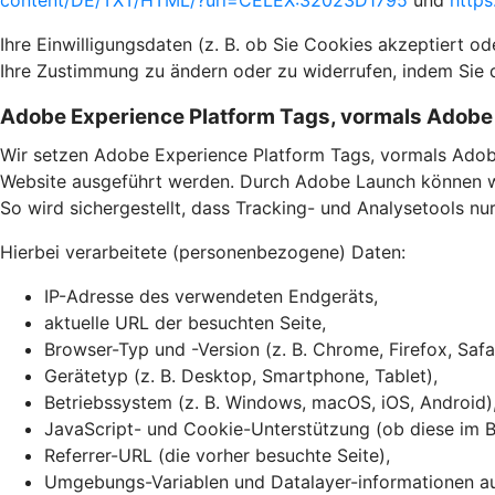
content/DE/TXT/HTML/?uri=CELEX:32023D1795
und
https
Ihre Einwilligungsdaten (z. B. ob Sie Cookies akzeptiert o
Ihre Zustimmung zu ändern oder zu widerrufen, indem Sie 
Adobe Experience Platform Tags, vormals Adob
Wir setzen Adobe Experience Platform Tags, vormals Adob
Website ausgeführt werden. Durch Adobe Launch können wir
So wird sichergestellt, dass Tracking- und Analysetools n
Hierbei verarbeitete (personenbezogene) Daten:
IP-Adresse des verwendeten Endgeräts,
aktuelle URL der besuchten Seite,
Browser-Typ und -Version (z. B. Chrome, Firefox, Safa
Gerätetyp (z. B. Desktop, Smartphone, Tablet),
Betriebssystem (z. B. Windows, macOS, iOS, Android)
JavaScript- und Cookie-Unterstützung (ob diese im Br
Referrer-URL (die vorher besuchte Seite),
Umgebungs-Variablen und Datalayer-informationen auf