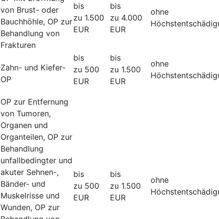
bis
bis
von Brust- oder
ohne
zu 1.500
zu 4.000
Bauchhöhle, OP zur
Höchstentschädig
EUR
EUR
Behandlung von
Frakturen
bis
bis
ohne
Zahn- und Kiefer-
zu 500
zu 1.500
Höchstentschädig
OP
EUR
EUR
OP zur Entfernung
von Tumoren,
Organen und
Organteilen, OP zur
Behandlung
unfallbedingter und
akuter Sehnen-,
bis
bis
ohne
Bänder- und
zu 500
zu 1.500
Höchstentschädig
Muskelrisse und
EUR
EUR
Wunden, OP zur
Behandlung von