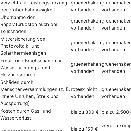
Verzicht auf Leistungskürzung
gruenerhaken
gruenerhake
bei grober Fahrlässigkeit
vorhanden
vorhanden
Übernahme der
gruenerhaken
gruenerhake
Reparaturkosten auch bei
vorhanden
vorhanden
Teilschäden
Mitversicherung von
gruenerhaken
gruenerhake
Photovoltaik- und
vorhanden
vorhanden
Solarthermieanlagen
Frost- und Bruchschäden an
gruenerhaken
gruenerhake
Wasserzuleitungs- und
vorhanden
vorhanden
Heizungsrohren
Schäden durch
Menschenversammlungen (z. B.
rotesx
nicht
gruenerhake
innere Unruhen, Streik und
vorhanden
vorhanden
Aussperrung)
Kosten durch Gas- und
bis zu 300 €
bis zu 2.500
Wasserverlust
werden komp
bis zu 150 €